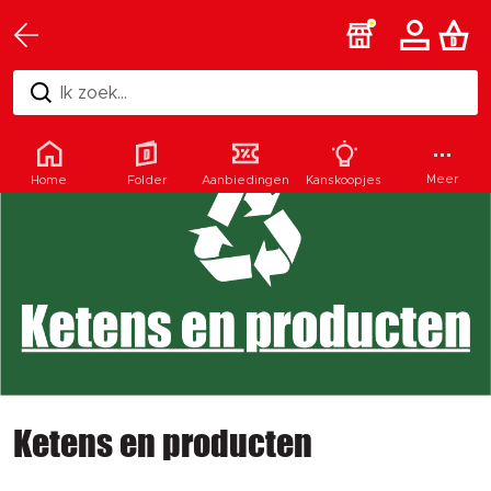
Ik zoek...
Meer
Home
Folder
Aanbiedingen
Kanskoopjes
Ketens en producten