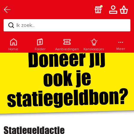
Ik zoek...
Meer
Home
Folder
Aanbiedingen
Kanskoopjes
Statiegeldactie