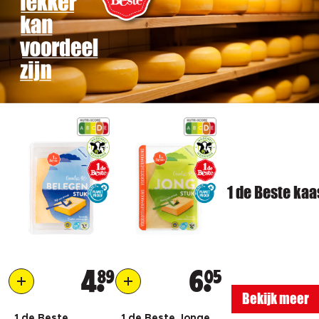
1 de Beste kaa
4
89
6
05
Bekijk meer
1 de Beste
1 de Beste Jonge