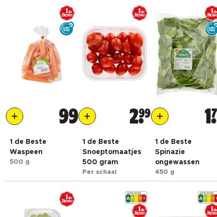
99
2
99
1
1 de Beste
1 de Beste
1 de Beste
Waspeen
Snoeptomaatjes
Spinazie
500 g
500 gram
ongewassen
Per schaal
450 g