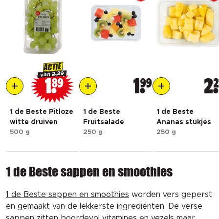
ACTIE
2.39
van
1
89
1
99
2
1 de Beste Pitloze
1 de Beste
1 de Beste
witte druiven
Fruitsalade
Ananas stukjes
500 g
250 g
250 g
1 de Beste sappen en smoothies
1 de Beste sappen en smoothies
worden vers geperst
en gemaakt van de lekkerste ingrediënten. De verse
sappen zitten boordevol vitamines en vezels maar