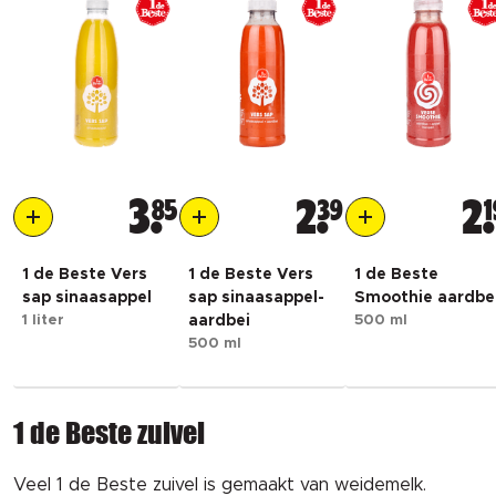
3
85
2
39
2
1
1 de Beste Vers
1 de Beste Vers
1 de Beste
sap sinaasappel
sap sinaasappel-
Smoothie aardbe
1 liter
aardbei
500 ml
500 ml
1 de Beste zuivel
Veel 1 de Beste zuivel is gemaakt van weidemelk.