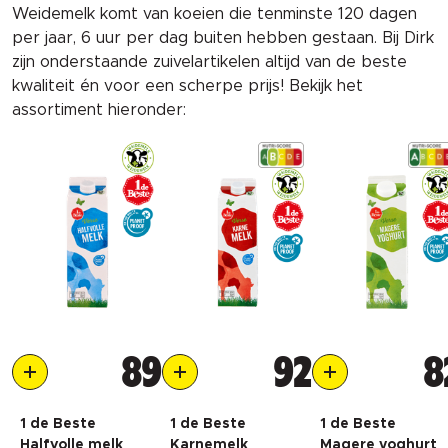
Weidemelk komt van koeien die tenminste 120 dagen
per jaar, 6 uur per dag buiten hebben gestaan. Bij Dirk
zijn onderstaande zuivelartikelen altijd van de beste
kwaliteit én voor een scherpe prijs! Bekijk het
assortiment hieronder:
89
92
8
1 de Beste
1 de Beste
1 de Beste
Halfvolle melk
Karnemelk
Magere yoghurt