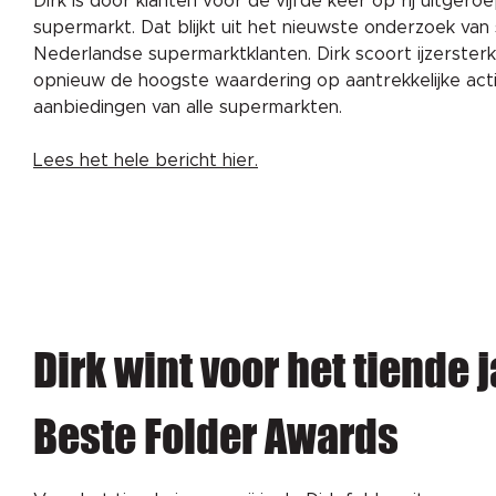
Dirk is door klanten voor de vijfde keer op rij uitgero
supermarkt. Dat blijkt uit het nieuwste onderzoek 
Nederlandse supermarktklanten. Dirk scoort ijzersterk
opnieuw de hoogste waardering op aantrekkelijke act
aanbiedingen van alle supermarkten.
Lees het hele bericht hier.
Dirk wint voor het tiende j
Beste Folder Awards