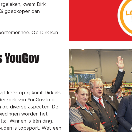
vergeleken, kwam Dirk
s 8% goedkoper dan
 portemonnee. Op Dirk kun
s YouGov
ijf keer op rij komt Dirk als
erzoek van YouGov. In dit
 op diverse aspecten. De
nbiedingen worden het
ts: “Winnen is één ding,
houden is topsport. Wat een