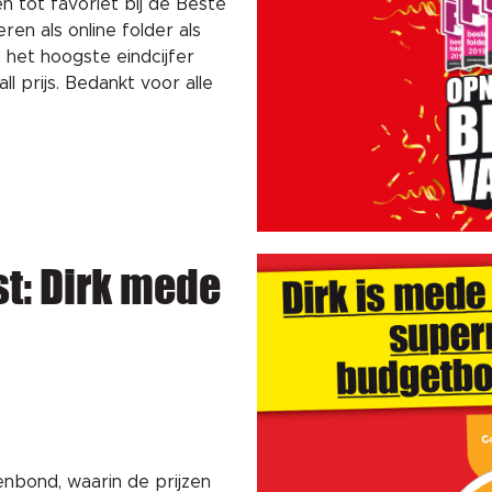
en tot favoriet bij de Beste
n als online folder als
 het hoogste eindcijfer
l prijs. Bedankt voor alle
t: Dirk mede
enbond, waarin de prijzen