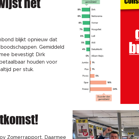
ijst het
bond blijkt opnieuw dat
tboodschappen. Gemiddeld
mee bevestigt Dirk
 betaalbaar houden voor
ltijd per stuk.
itkomst!
uGov Zomerrapport. Daarmee