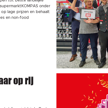
epen tot beste landelijke
van supermarktKOMPAS onder
 op lage prijzen en behaalt
ies en non-food
aar op rij