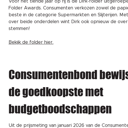
Voor het tiende jaar op rij is de Dirk-folder uitgeroep
Folder Awards. Consumenten verkozen zowel de papiere
beste in de categorie Supermarkten en Slijterijen. Met
over beide onderdelen wint Dirk ook opnieuw de overal
stemmen!
Bekijk de folder hier.
Consumentenbond bewijs
de goedkoopste met
budgetboodschappen
Uit de prijsmeting van januari 2026 van de Consument