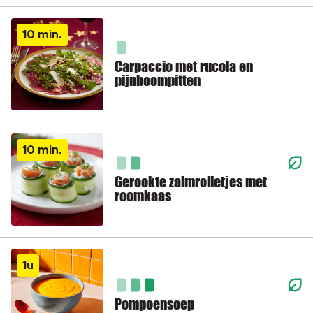
10 min.
Carpaccio met rucola en
pijnboompitten
10 min.
Gerookte zalmrolletjes met
roomkaas
1u
Pompoensoep