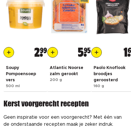
2
99
5
95
1
Soupy
Atlantic Noorse
Paolo Knoflook
Pompoensoep
zalm gerookt
broodjes
vers
200 g
geroosterd
500 ml
160 g
Kerst voorgerecht recepten
Geen inspiratie voor een voorgerecht? Met één van 
de onderstaande recepten maak je zeker indruk.