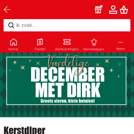
Ik zoek...
Meer
Home
Folder
Aanbiedingen
Kanskoopjes
Kerstdiner