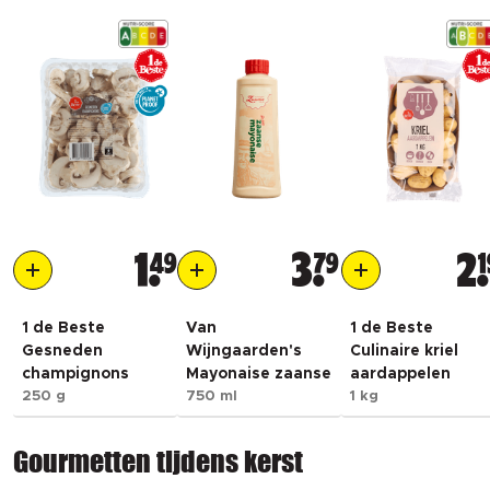
1
49
3
79
2
1
1 de Beste
Van
1 de Beste
Gesneden
Wijngaarden's
Culinaire kriel
champignons
Mayonaise zaanse
aardappelen
250 g
750 ml
1 kg
Gourmetten tijdens kerst