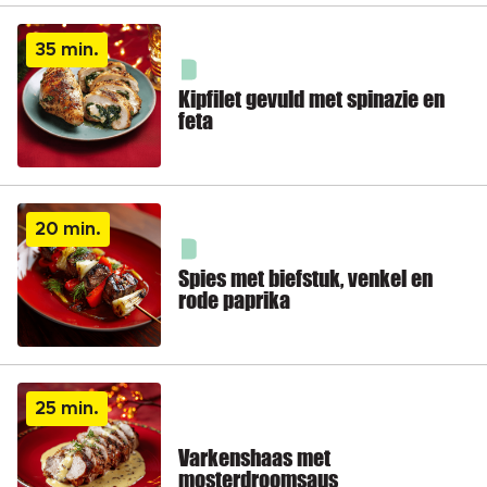
35 min.
Kipfilet gevuld met spinazie en
feta
20 min.
Spies met biefstuk, venkel en
rode paprika
25 min.
Varkenshaas met
mosterdroomsaus