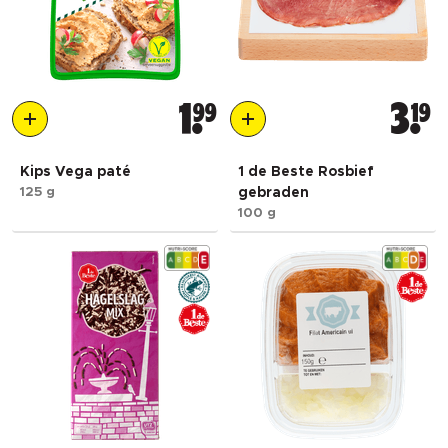
1
99
3
19
Kips Vega paté
1 de Beste Rosbief
125 g
gebraden
100 g