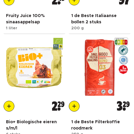
2
97
Fruity Juice 100%
1 de Beste Italiaanse
sinaasappelsap
bollen 2 stuks
1 liter
200 g
2
29
3
29
Bio+ Biologische eieren
1 de Beste Filterkoffie
s/m/l
roodmerk