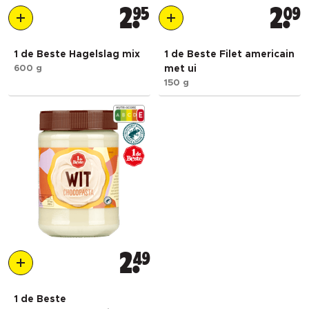
2
95
2
09
1 de Beste Hagelslag mix
1 de Beste Filet americain
600 g
met ui
150 g
2
49
1 de Beste