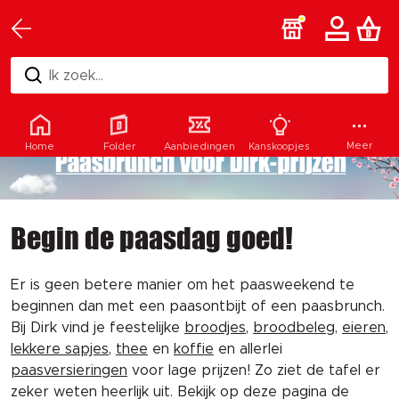
Ik zoek...
Meer
Home
Folder
Aanbiedingen
Kanskoopjes
Begin de paasdag goed!
Er is geen betere manier om het paasweekend te
beginnen dan met een paasontbijt of een paasbrunch.
Bij Dirk vind je feestelijke
broodjes
,
broodbeleg
,
eieren
,
lekkere sapjes
,
thee
en
koffie
en allerlei
paasversieringen
voor lage prijzen! Zo ziet de tafel er
zeker weten heerlijk uit. Bekijk op deze pagina de