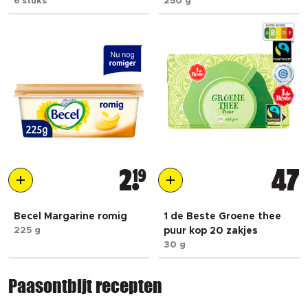
6 stuks
250 g
2
19
47
Becel Margarine romig
1 de Beste Groene thee
225 g
puur kop 20 zakjes
30 g
Paasontbijt recepten