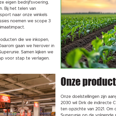
e eigen bedrijfsvoering,
. Bij het telen van
sport naar onze winkels
missies noemen we scope 3
limaatimpact.
roducten die we inkopen,
 Daarom gaan we hierover in
Superunie. Samen kijken we
ap voor stap te verlagen.
Onze produc
Onze doelstellingen zijn aa
2030 wil Dirk de indirecte
ten opzichte van 2021. Om de
Superunie op de volgende 