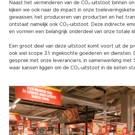
Naast het verminderen van de CO₂-uitstoot binnen onz
kijken we ook naar de impact in onze toeleveringsketen
gewassen, het produceren van producten en het tran
ontstaat namelijk ook CO₂-uitstoot. Deze indirecte e
en vormen een belangrijk onderdeel van onze totale k
Een groot deel van deze uitstoot komt voort uit de p
ook wel scope 3.1: ingekochte goederen en diensten.
gesprek met onze leveranciers, in samenwerking met 
waar kansen liggen om de CO₂-uitstoot in de keten st