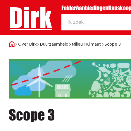
Dirk
Folder
Aanbiedingen
Kanskoop
Over Dirk
Duurzaamheid
Milieu
Klimaat
Scope 3
Scope 3