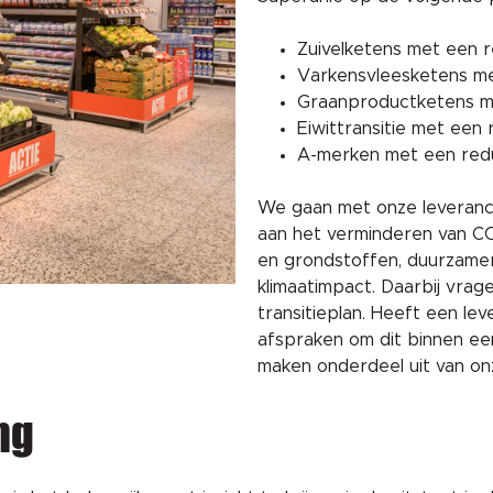
Zuivelketens met een r
Varkensvleesketens me
Graanproductketens me
Eiwittransitie met een 
A-merken met een redu
We gaan met onze leverancie
aan het verminderen van CO
en grondstoffen, duurzame
klimaatimpact. Daarbij vra
transitieplan. Heeft een l
afspraken om dit binnen ee
maken onderdeel uit van o
ng