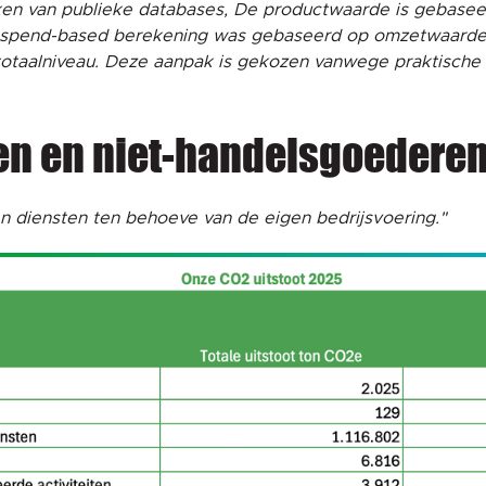
en van publieke databases, De productwaarde is gebasee
jk spend-based berekening was gebaseerd op omzetwaarde
taalniveau. Deze aanpak is gekozen vanwege praktische ui
en en niet-handelsgoederen
 diensten ten behoeve van de eigen bedrijsvoering."