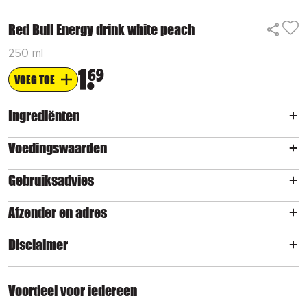
Red Bull Energy drink white peach
250 ml
1
69
VOEG TOE
Ingrediënten
Voedingswaarden
Gebruiksadvies
Afzender en adres
Disclaimer
Voordeel voor iedereen