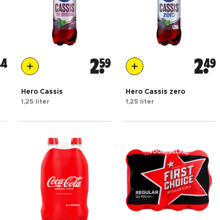
44
2
59
2
49
Hero Cassis
Hero Cassis zero
1,25 liter
1,25 liter