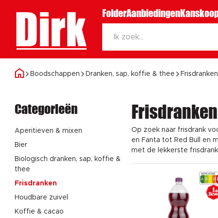
Dirk
Folder
Aanbiedingen
Kanskoop
Boodschappen
Dranken, sap, koffie & thee
Frisdranken
Categorieën
Frisdranken
Op zoek naar frisdrank vo
Aperitieven & mixen
en Fanta tot Red Bull en m
Bier
met de lekkerste frisdranke
Biologisch dranken, sap, koffie &
thee
Frisdranken
Houdbare zuivel
Koffie & cacao