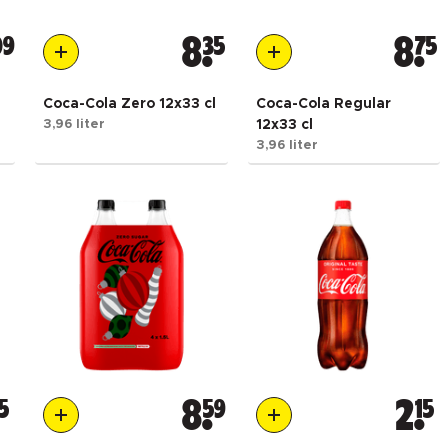
09
8
35
8
75
Coca-Cola Zero 12x33 cl
Coca-Cola Regular
3,96 liter
12x33 cl
3,96 liter
5
8
59
2
15