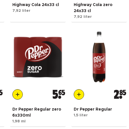
Highway Cola 24x33 cl
Highway Cola zero
7,92 liter
24x33 cl
7,92 liter
5
5
65
2
85
Dr Pepper Regular zero
Dr Pepper Regular
6x330ml
1,5 liter
1,98 ml