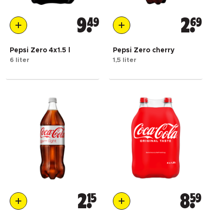
9
49
2
69
Pepsi Zero 4x1.5 l
Pepsi Zero cherry
6 liter
1,5 liter
2
15
8
59