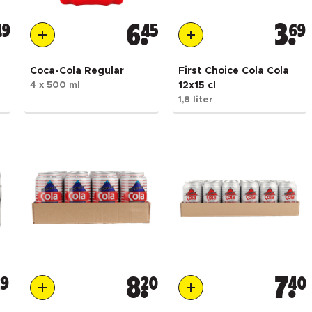
49
6
45
3
69
Coca-Cola Regular
First Choice Cola Cola
4 x 500 ml
12x15 cl
1,8 liter
29
8
20
7
40