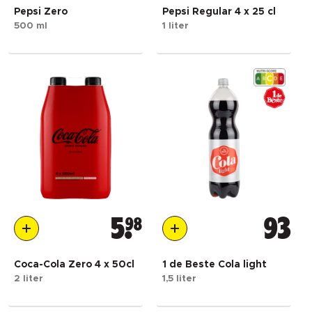
Pepsi Zero
Pepsi Regular 4 x 25 cl
500 ml
1 liter
5
98
93
Coca-Cola Zero 4 x 50cl
1 de Beste Cola light
2 liter
1,5 liter