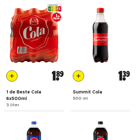
1
89
1
39
1 de Beste Cola
Summit Cola
6x500ml
500 ml
3 liter