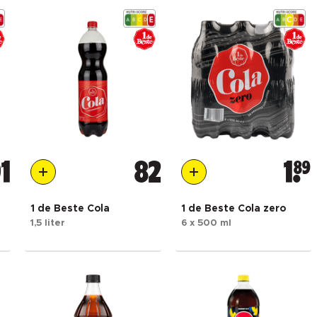
1
82
1
89
1 de Beste Cola
1 de Beste Cola zero
1,5 liter
6 x 500 ml