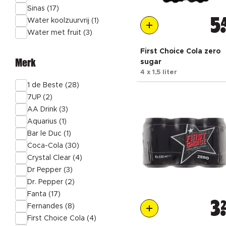
Sinas (17)
Water koolzuurvrij (1)
5
Water met fruit (3)
First Choice Cola zero
Merk
sugar
4 x 1,5 liter
1 de Beste (28)
7UP (2)
AA Drink (3)
Aquarius (1)
Bar le Duc (1)
Coca-Cola (30)
Crystal Clear (4)
Dr Pepper (3)
Dr. Pepper (2)
Fanta (17)
3
Fernandes (8)
First Choice Cola (4)