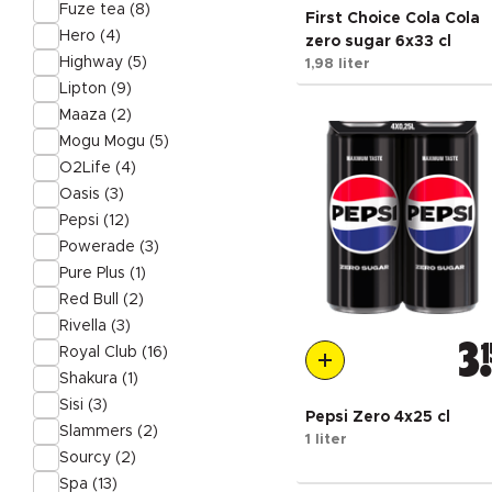
Fuze tea (8)
First Choice Cola Cola
Hero (4)
zero sugar 6x33 cl
Highway (5)
1,98 liter
Lipton (9)
Maaza (2)
Mogu Mogu (5)
O2Life (4)
Oasis (3)
Pepsi (12)
Powerade (3)
Pure Plus (1)
Red Bull (2)
Rivella (3)
3
1
Royal Club (16)
Shakura (1)
Sisi (3)
Pepsi Zero 4x25 cl
Slammers (2)
1 liter
Sourcy (2)
Spa (13)