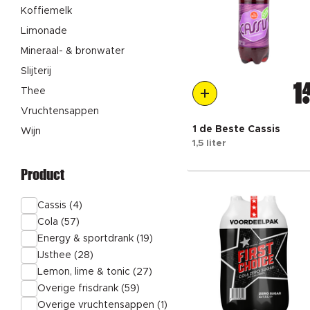
Koffiemelk
Limonade
Mineraal- & bronwater
Slijterij
1
Thee
Vruchtensappen
1 de Beste Cassis
Wijn
1,5 liter
Product
Cassis (4)
Cola (57)
Energy & sportdrank (19)
IJsthee (28)
Lemon, lime & tonic (27)
Overige frisdrank (59)
Overige vruchtensappen (1)