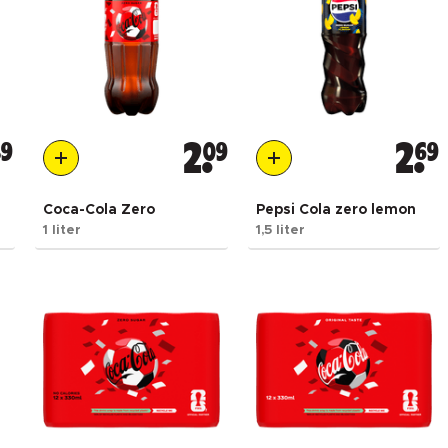
39
2
09
2
69
Coca-Cola Zero
Pepsi Cola zero lemon
1 liter
1,5 liter