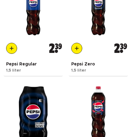
2
39
2
39
Pepsi Regular
Pepsi Zero
1,5 liter
1,5 liter