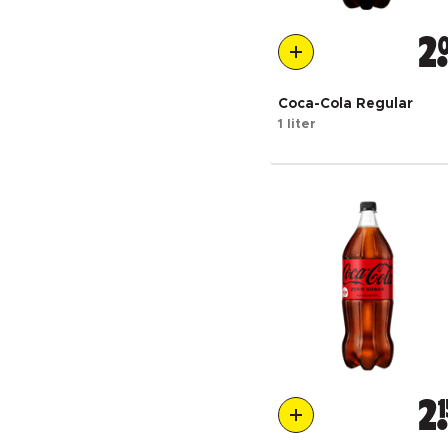
2
Coca-Cola Regular
1 liter
2
1