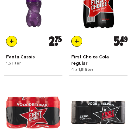
2
75
5
49
Fanta Cassis
First Choice Cola
1,5 liter
regular
4 x 1,5 liter