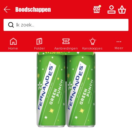
Boodschappen
Ik zoek...
Meer
Home
Folder
Aanbiedingen
Kanskoopjes