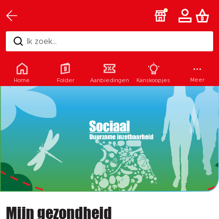
Ik zoek...
Meer
Home
Folder
Aanbiedingen
Kanskoopjes
Mijn gezondheid