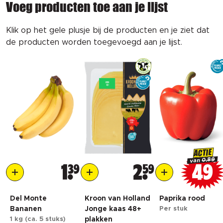
Voeg producten toe aan je lijst
Klik op het gele plusje bij de producten en je ziet dat
de producten worden toegevoegd aan je lijst.
ACTIE
0.89
van
1
39
2
59
49
Del Monte
Kroon van Holland
Paprika rood
Bananen
Jonge kaas 48+
Per stuk
1 kg (ca. 5 stuks)
plakken