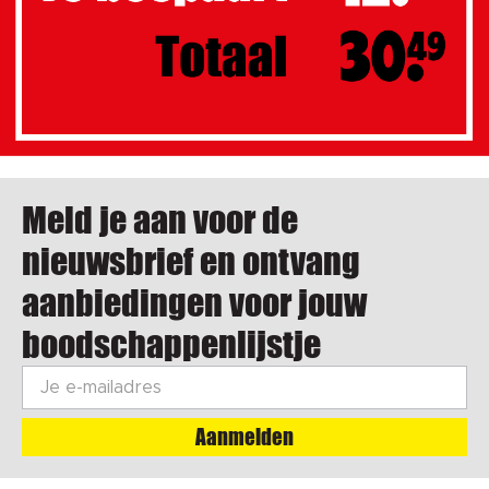
Meld je aan voor de
nieuwsbrief en ontvang
aanbiedingen voor jouw
boodschappenlijstje
Aanmelden