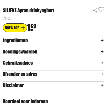
SILIFKE Ayran drinkyoghurt
700 ml
1
69
VOEG TOE
Ingrediënten
Voedingswaarden
Gebruiksadvies
Afzender en adres
Disclaimer
Voordeel voor iedereen