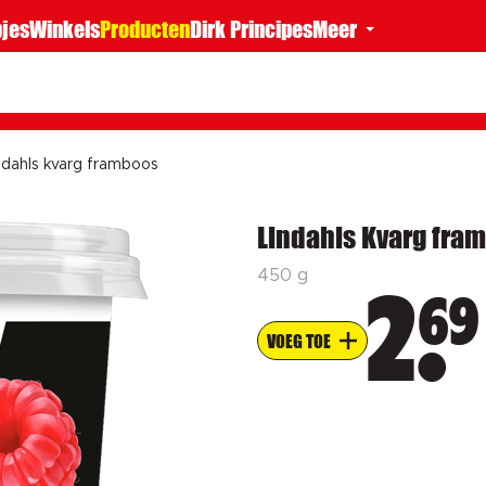
jes
Winkels
Producten
Dirk Principes
Meer
ndahls kvarg framboos
Lindahls Kvarg fra
450 g
69
2
VOEG TOE