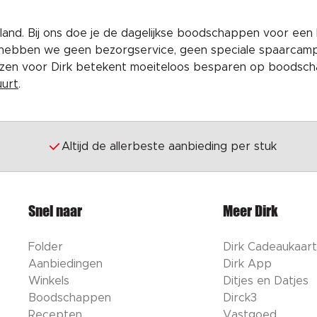
and. Bij ons doe je de dagelijkse boodschappen voor een 
 hebben we geen bezorgservice, geen speciale spaarcam
iezen voor Dirk betekent moeiteloos besparen op boodscha
uurt
.
Altijd de allerbeste aanbieding per stuk
Snel naar
Meer Dirk
Folder
Dirk Cadeaukaart
Aanbiedingen
Dirk App
Winkels
Ditjes en Datjes
Boodschappen
Dirck3
Recepten
Vastgoed