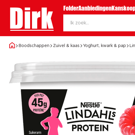
Dirk
Folder
Aanbiedingen
Kanskoop
Boodschappen
Zuivel & kaas
Yoghurt, kwark & pap
Li