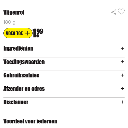
Vijgenrol
180 g
1
99
VOEG TOE
Ingrediënten
Voedingswaarden
Gebruiksadvies
Afzender en adres
Disclaimer
Voordeel voor iedereen