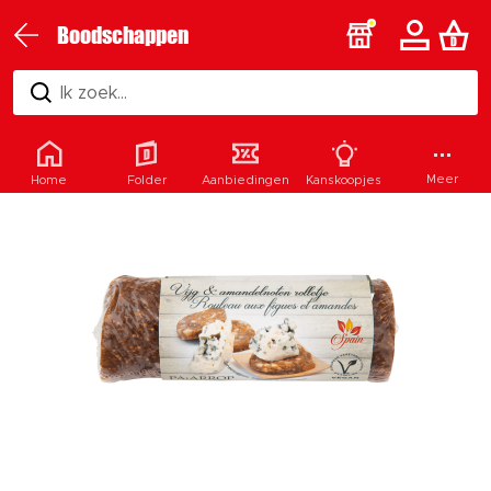
Boodschappen
Ik zoek...
Meer
Home
Folder
Aanbiedingen
Kanskoopjes