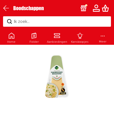
Boodschappen
Ik zoek...
Meer
Home
Folder
Aanbiedingen
Kanskoopjes