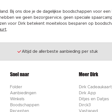
and. Bij ons doe je de dagelijkse boodschappen voor een 
 hebben we geen bezorgservice, geen speciale spaarcam
iezen voor Dirk betekent moeiteloos besparen op boodscha
uurt
.
Altijd de allerbeste aanbieding per stuk
Snel naar
Meer Dirk
Folder
Dirk Cadeaukaart
Aanbiedingen
Dirk App
Winkels
Ditjes en Datjes
Boodschappen
Dirck3
Recepten
Vastgoed