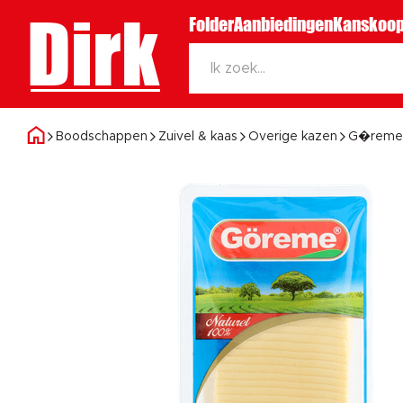
Dirk
Folder
Aanbiedingen
Kanskoop
Boodschappen
Zuivel & kaas
Overige kazen
G�reme 