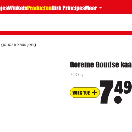
jes
Winkels
Producten
Dirk Principes
Meer
goudse kaas jong
Goreme Goudse kaa
700 g
49
7
VOEG TOE