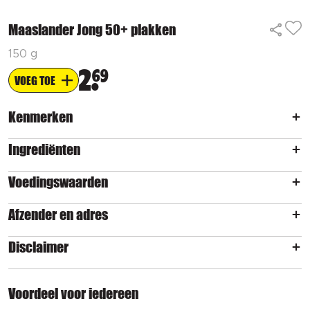
Maaslander Jong 50+ plakken
150 g
2
69
VOEG TOE
Kenmerken
Ingrediënten
Voedingswaarden
Afzender en adres
Disclaimer
Voordeel voor iedereen