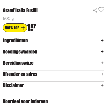
Grand'Italia Fusilli
500 g
1
87
VOEG TOE
Ingrediënten
Voedingswaarden
Bereidingswijze
Afzender en adres
Disclaimer
Voordeel voor iedereen