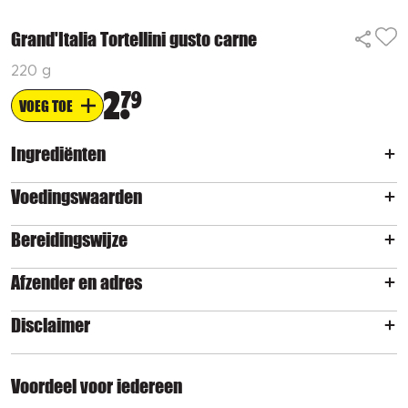
Grand'Italia Tortellini gusto carne
220 g
2
79
VOEG TOE
Ingrediënten
Voedingswaarden
Bereidingswijze
Afzender en adres
Disclaimer
Voordeel voor iedereen