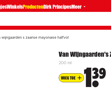
jes
Winkels
Producten
Dirk Principes
Meer
 wijngaarden s zaanse mayonaise halfvol
Van Wijngaarden's 
200 ml
39
1
VOEG TOE