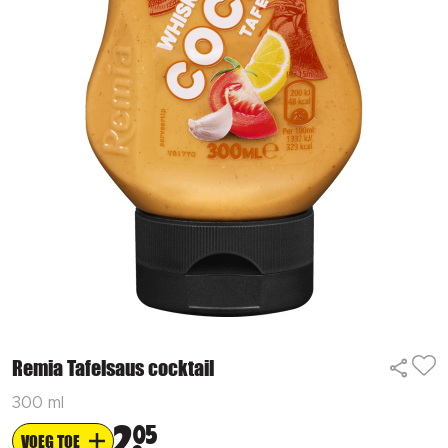
Remia Tafelsaus cocktail
300 ml
2
05
VOEG TOE