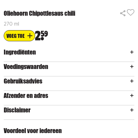
Oliehoorn Chipottlesaus chili
270 ml
2
59
VOEG TOE
Ingrediënten
Voedingswaarden
Gebruiksadvies
Afzender en adres
Disclaimer
Voordeel voor iedereen