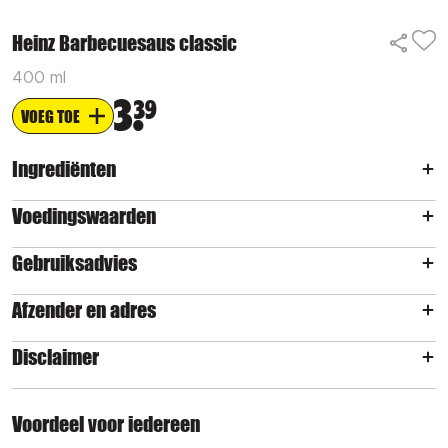
Heinz Barbecuesaus classic
400 ml
3
39
VOEG TOE
Ingrediënten
Voedingswaarden
Gebruiksadvies
Afzender en adres
Disclaimer
Voordeel voor iedereen