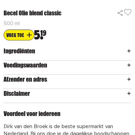
Becel Olie blend classic
500 ml
5
19
VOEG TOE
Ingrediënten
Voedingswaarden
Afzender en adres
Disclaimer
Voordeel voor iedereen
Dirk van den Broek is de beste supermarkt van
Nederland. Bij ons doe je de dagelijkse boodschappen