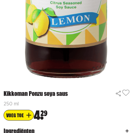
Kikkoman Ponzu soya saus
250 ml
4
29
VOEG TOE
Ingrediënten