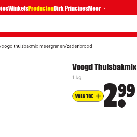
jes
Winkels
Producten
Dirk Principes
Meer
Voogd thuisbakmix meergranen/zadenbrood
Voogd Thuisbakmix
1 kg
99
2
VOEG TOE