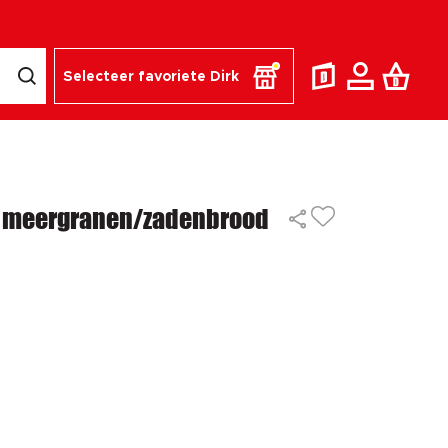
Selecteer favoriete Dirk
 meergranen/zadenbrood