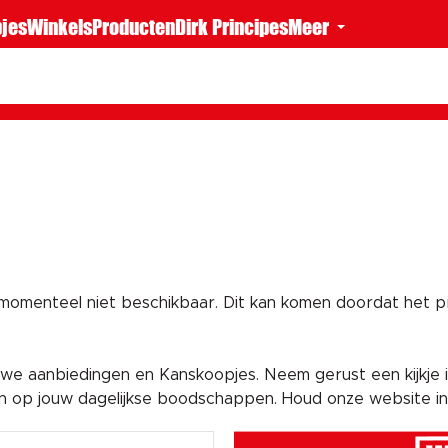
jes
Winkels
Producten
Dirk Principes
Meer
 momenteel niet beschikbaar. Dit kan komen doordat het pro
e aanbiedingen en Kanskoopjes. Neem gerust een kijkje i
en op jouw dagelijkse boodschappen. Houd onze website i