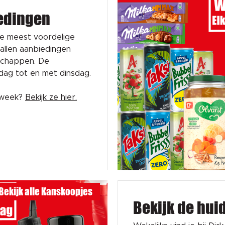
edingen
de meest voordelige
tallen aanbiedingen
schappen. De
sdag tot en met dinsdag.
e week?
Bekijk ze hier.
Bekijk alle Kanskoopjes
Bekijk de hui