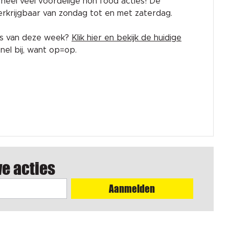
rk heel veel voordelige non food acties! De
 verkrijgbaar van zondag tot en met zaterdag.
es van deze week?
Klik hier en bekijk de huidige
el bij, want op=op.
we acties
Aanmelden