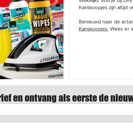
Wekelijks vind je bij Di
Kanskoopjes zijn altijd
Benieuwd naar de acti
Kanskoopjes.
Wees er sn
ief en ontvang als eerste de nieu