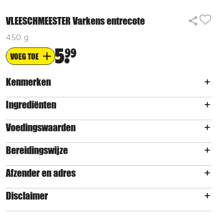
VLEESCHMEESTER Varkens entrecote
450 g
5
99
VOEG TOE
Kenmerken
Ingrediënten
Voedingswaarden
Bereidingswijze
Afzender en adres
Disclaimer