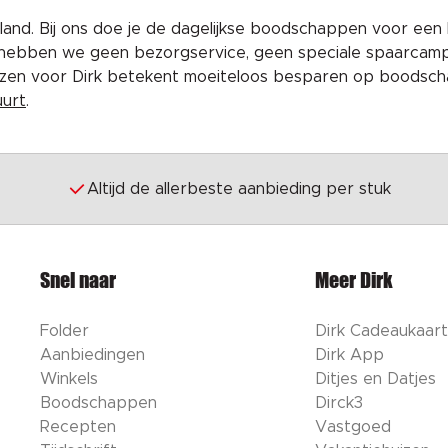
and. Bij ons doe je de dagelijkse boodschappen voor een 
 hebben we geen bezorgservice, geen speciale spaarcam
iezen voor Dirk betekent moeiteloos besparen op boodscha
uurt
.
Altijd de allerbeste aanbieding per stuk
Snel naar
Meer Dirk
Folder
Dirk Cadeaukaart
Aanbiedingen
Dirk App
Winkels
Ditjes en Datjes
Boodschappen
Dirck3
Recepten
Vastgoed