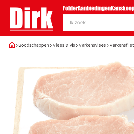
Dirk
Folder
Aanbiedingen
Kanskoop
Boodschappen
Vlees & vis
Varkensvlees
Varkensfilet