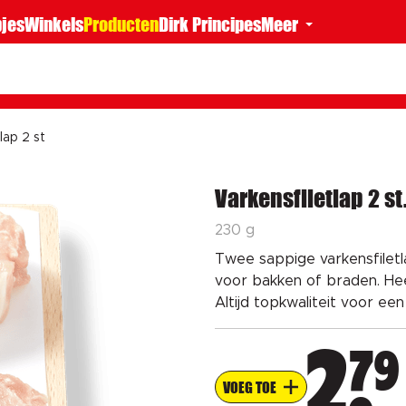
jes
Winkels
Producten
Dirk Principes
Meer
lap 2 st
Varkensfiletlap 2 st
230 g
Twee sappige varkensfilet
voor bakken of braden. Hee
Altijd topkwaliteit voor een
79
2
VOEG TOE