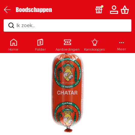
Boodschappen
Ik zoek...
Meer
Home
Folder
Aanbiedingen
Kanskoopjes