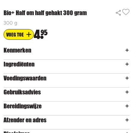
Bio+ Half om half gehakt 300 gram
300 g
4
95
VOEG TOE
Kenmerken
Ingrediënten
Voedingswaarden
Gebruiksadvies
Bereidingswijze
Afzender en adres