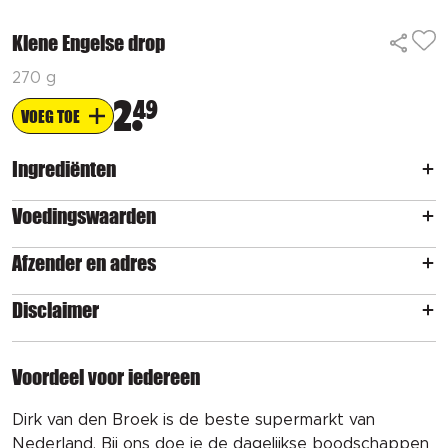
Klene Engelse drop
270 g
2
49
VOEG TOE
Ingrediënten
Voedingswaarden
Afzender en adres
Disclaimer
Voordeel voor iedereen
Dirk van den Broek is de beste supermarkt van
Nederland. Bij ons doe je de dagelijkse boodschappen