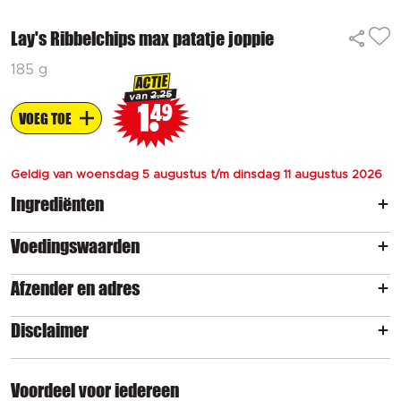
Lay's Ribbelchips max patatje joppie
185 g
ACTIE
2.25
van
1
49
VOEG TOE
Geldig van woensdag 5 augustus t/m dinsdag 11 augustus 2026
Ingrediënten
Voedingswaarden
Afzender en adres
Disclaimer
Voordeel voor iedereen