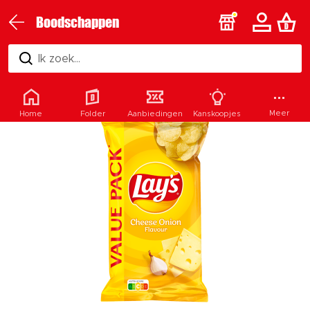
Boodschappen
Ik zoek...
Meer
Home
Folder
Aanbiedingen
Kanskoopjes