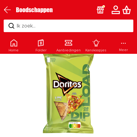
Boodschappen
Ik zoek...
Meer
Home
Folder
Aanbiedingen
Kanskoopjes