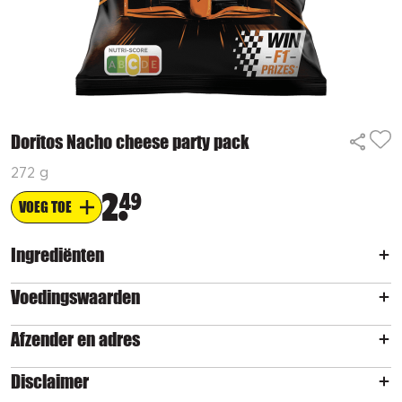
Doritos Nacho cheese party pack
272 g
2
49
VOEG TOE
Ingrediënten
Voedingswaarden
Afzender en adres
Disclaimer