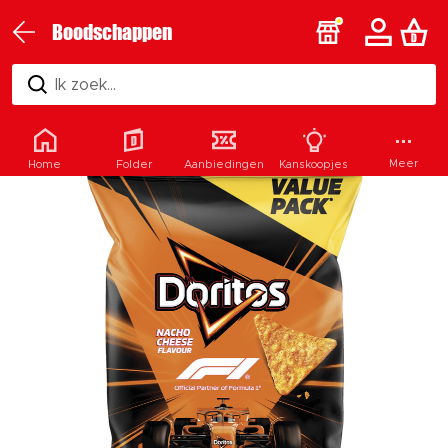
Boodschappen
Ik zoek...
Meer
Home
Folder
Aanbiedingen
Kanskoopjes