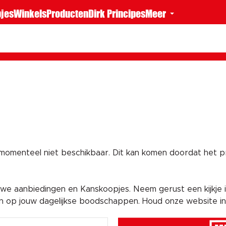
jes
Winkels
Producten
Dirk Principes
Meer
 momenteel niet beschikbaar. Dit kan komen doordat het pro
e aanbiedingen en Kanskoopjes. Neem gerust een kijkje i
en op jouw dagelijkse boodschappen. Houd onze website i