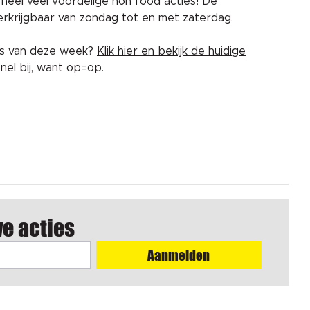
rk heel veel voordelige non food acties! De
 verkrijgbaar van zondag tot en met zaterdag.
es van deze week?
Klik hier en bekijk de huidige
el bij, want op=op.
we acties
Aanmelden