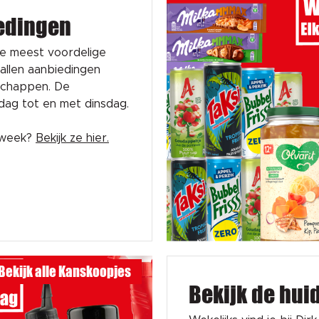
edingen
de meest voordelige
tallen aanbiedingen
schappen. De
sdag tot en met dinsdag.
e week?
Bekijk ze hier.
Bekijk alle Kanskoopjes
Bekijk de hui