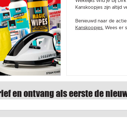
Wekelijks vind je bij Di
Kanskoopjes zijn altijd
Benieuwd naar de acti
Kanskoopjes.
Wees er sn
ief en ontvang als eerste de nieu