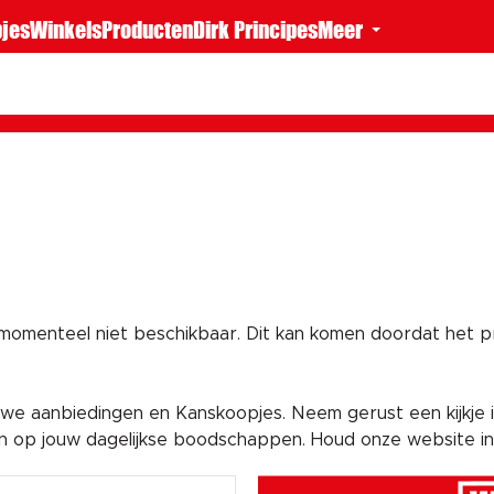
jes
Winkels
Producten
Dirk Principes
Meer
 momenteel niet beschikbaar. Dit kan komen doordat het pro
e aanbiedingen en Kanskoopjes. Neem gerust een kijkje i
en op jouw dagelijkse boodschappen. Houd onze website i