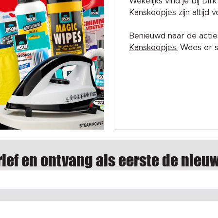
Wekelijks vind je bij Di
Kanskoopjes zijn altijd
Benieuwd naar de acti
Kanskoopjes.
Wees er sn
ief en ontvang als eerste de nieu