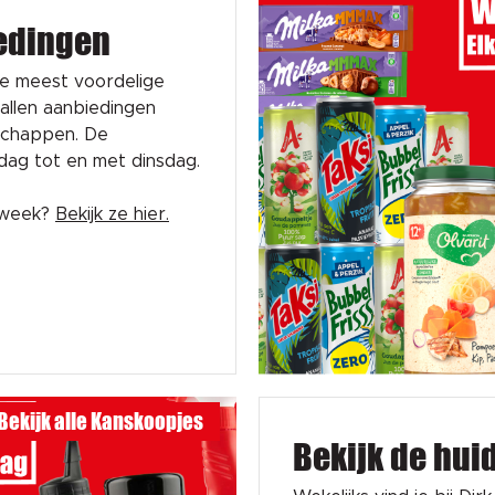
edingen
de meest voordelige
tallen aanbiedingen
schappen. De
sdag tot en met dinsdag.
e week?
Bekijk ze hier.
Bekijk alle Kanskoopjes
Bekijk de hui