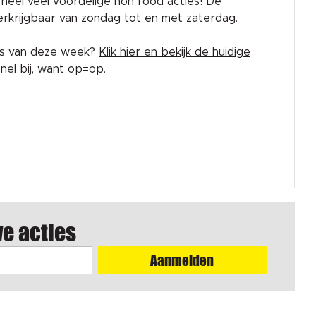
rk heel veel voordelige non food acties! De
 verkrijgbaar van zondag tot en met zaterdag.
es van deze week?
Klik hier en bekijk de huidige
el bij, want op=op.
we acties
Aanmelden