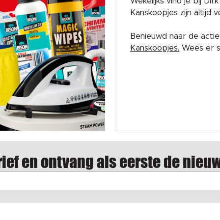
Wekelijks vind je bij Di
Kanskoopjes zijn altijd
Benieuwd naar de acti
Kanskoopjes.
Wees er sn
ief en ontvang als eerste de nieu