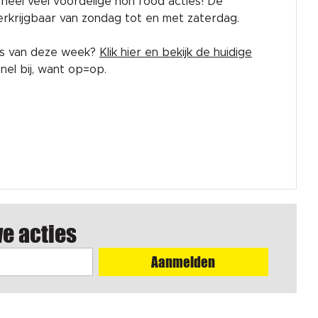
rk heel veel voordelige non food acties! De
 verkrijgbaar van zondag tot en met zaterdag.
es van deze week?
Klik hier en bekijk de huidige
el bij, want op=op.
we acties
Aanmelden