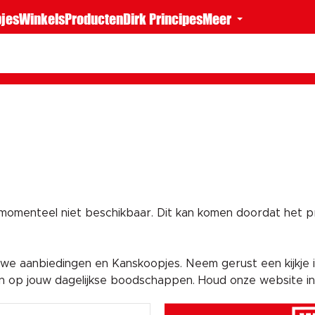
jes
Winkels
Producten
Dirk Principes
Meer
 momenteel niet beschikbaar. Dit kan komen doordat het pro
e aanbiedingen en Kanskoopjes. Neem gerust een kijkje i
en op jouw dagelijkse boodschappen. Houd onze website i