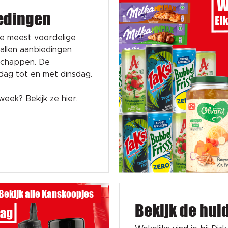
edingen
de meest voordelige
tallen aanbiedingen
schappen. De
sdag tot en met dinsdag.
e week?
Bekijk ze hier.
Bekijk alle Kanskoopjes
Bekijk de hui