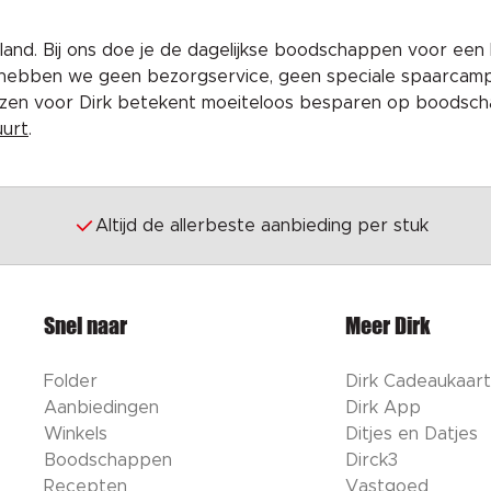
and. Bij ons doe je de dagelijkse boodschappen voor een 
 hebben we geen bezorgservice, geen speciale spaarcam
iezen voor Dirk betekent moeiteloos besparen op boodscha
uurt
.
Altijd de allerbeste aanbieding per stuk
Snel naar
Meer Dirk
Folder
Dirk Cadeaukaart
Aanbiedingen
Dirk App
Winkels
Ditjes en Datjes
Boodschappen
Dirck3
Recepten
Vastgoed