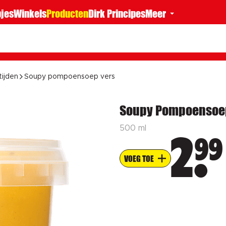
jes
Winkels
Producten
Dirk Principes
Meer
tijden
Soupy pompoensoep vers
Soupy Pompoensoep
500 ml
99
2
VOEG TOE