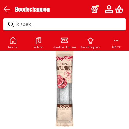
Boodschappen
Ik zoek...
Meer
Home
Folder
Aanbiedingen
Kanskoopjes