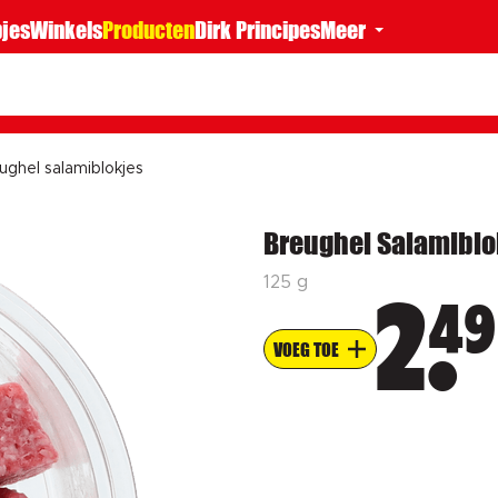
jes
Winkels
Producten
Dirk Principes
Meer
ughel salamiblokjes
Breughel Salamiblo
125 g
49
2
VOEG TOE