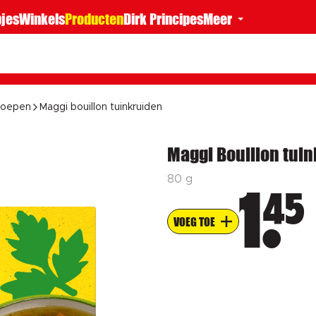
jes
Winkels
Producten
Dirk Principes
Meer
soepen
Maggi bouillon tuinkruiden
Maggi Bouillon tui
80 g
45
1
VOEG TOE