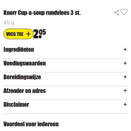
Knorr Cup-a-soup rundvlees 3 st.
45 g
2
05
VOEG TOE
Ingrediënten
Voedingswaarden
Bereidingswijze
Afzender en adres
Disclaimer
Voordeel voor iedereen