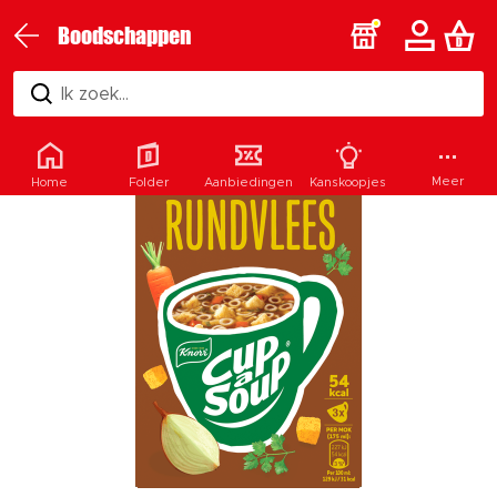
Boodschappen
Ik zoek...
Meer
Home
Folder
Aanbiedingen
Kanskoopjes