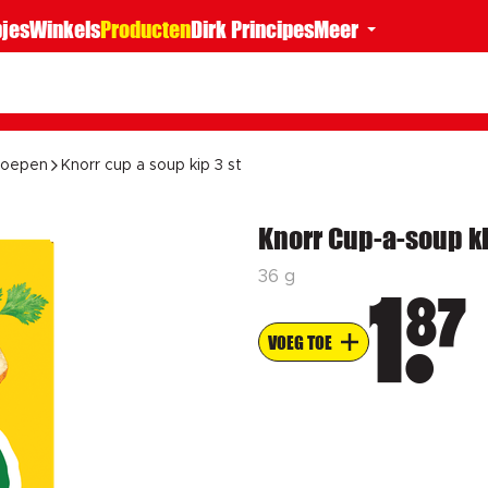
jes
Winkels
Producten
Dirk Principes
Meer
soepen
Knorr cup a soup kip 3 st
Knorr Cup-a-soup ki
36 g
87
1
VOEG TOE