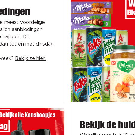
edingen
de meest voordelige
tallen aanbiedingen
schappen. De
sdag tot en met dinsdag.
e week?
Bekijk ze hier.
Bekijk alle Kanskoopjes
Bekijk de hui