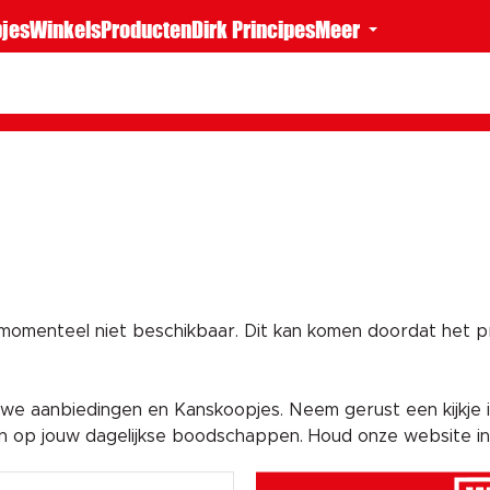
jes
Winkels
Producten
Dirk Principes
Meer
 momenteel niet beschikbaar. Dit kan komen doordat het pro
e aanbiedingen en Kanskoopjes. Neem gerust een kijkje i
en op jouw dagelijkse boodschappen. Houd onze website i