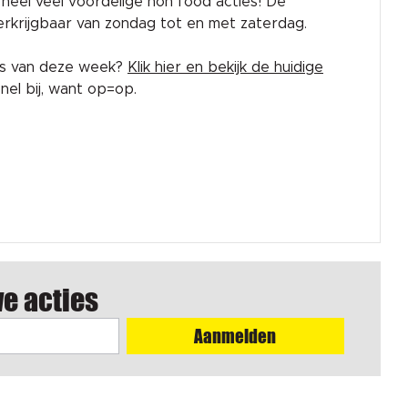
rk heel veel voordelige non food acties! De
 verkrijgbaar van zondag tot en met zaterdag.
es van deze week?
Klik hier en bekijk de huidige
el bij, want op=op.
we acties
Aanmelden