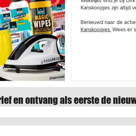
Wekelijks vind je bij Di
Kanskoopjes zijn altijd
Benieuwd naar de acti
Kanskoopjes.
Wees er sn
ief en ontvang als eerste de nieu