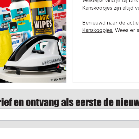
Wekelijks vind je bij Di
Kanskoopjes zijn altijd
Benieuwd naar de acti
Kanskoopjes.
Wees er sn
ief en ontvang als eerste de nieu