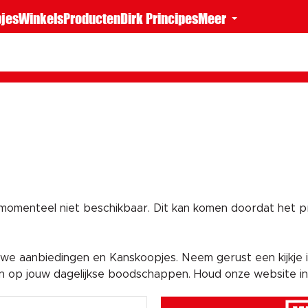
jes
Winkels
Producten
Dirk Principes
Meer
 momenteel niet beschikbaar. Dit kan komen doordat het pro
e aanbiedingen en Kanskoopjes. Neem gerust een kijkje i
en op jouw dagelijkse boodschappen. Houd onze website i