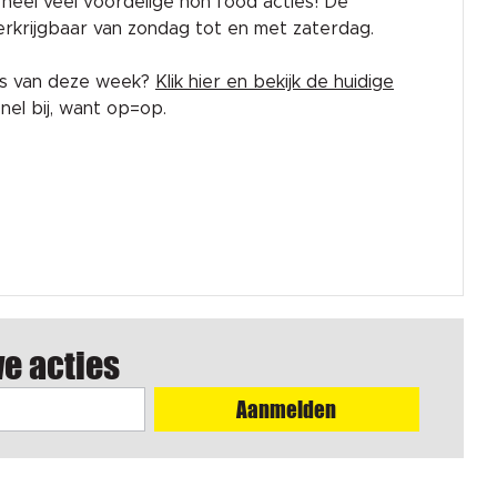
rk heel veel voordelige non food acties! De
 verkrijgbaar van zondag tot en met zaterdag.
es van deze week?
Klik hier en bekijk de huidige
el bij, want op=op.
we acties
Aanmelden