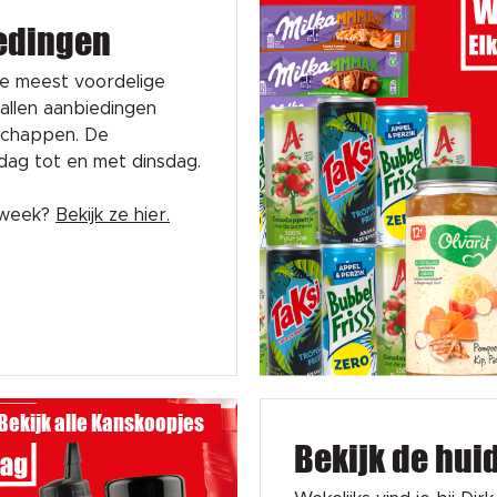
edingen
de meest voordelige
tallen aanbiedingen
schappen. De
sdag tot en met dinsdag.
e week?
Bekijk ze hier.
Bekijk alle Kanskoopjes
Bekijk de hui