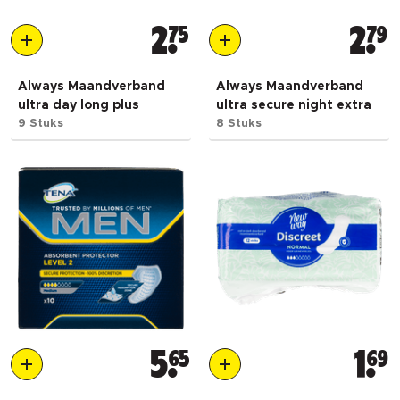
2
75
2
79
Always Maandverband
Always Maandverband
ultra day long plus
ultra secure night extra
9 Stuks
8 Stuks
5
65
1
69