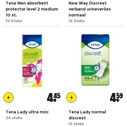
Tena Men absorbent
New Way Discreet
protector level 2 medium
verband urineverlies
10 st.
normaal
10 Stuks
12 Stuks
4
45
4
59
Tena Lady ultra mini
Tena Lady normal
24 stuks
discreet
12 stuks