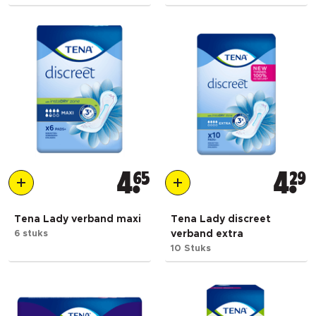
4
65
4
29
Tena Lady verband maxi
Tena Lady discreet
6 stuks
verband extra
10 Stuks