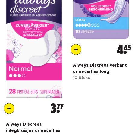
4
45
Always Discreet verband
urineverlies long
10 Stuks
3
77
Always Discreet
inlegkruisjes urineverlies