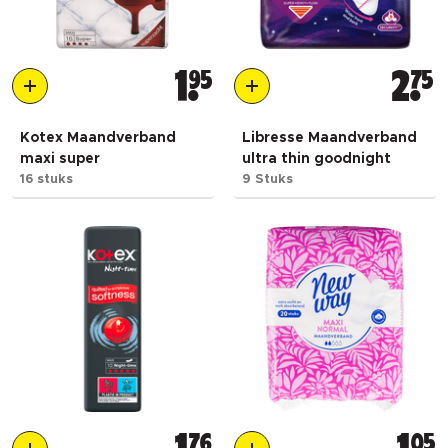
1
95
2
75
Kotex Maandverband
Libresse Maandverband
maxi super
ultra thin goodnight
16 stuks
9 Stuks
76
05