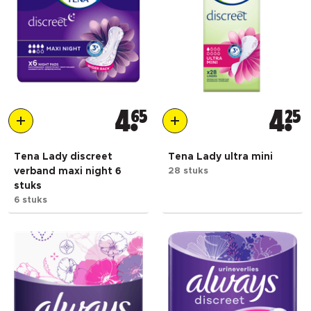
4
65
4
25
Tena Lady discreet
Tena Lady ultra mini
verband maxi night 6
28 stuks
stuks
6 stuks