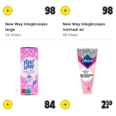
98
98
New Way Inlegkruisjes
New Way Inlegkruisjes
large
normaal air
32 Stuks
45 Stuks
84
2
59