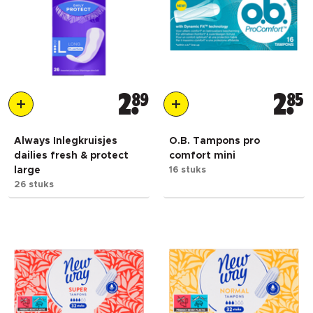
2
89
2
85
Always Inlegkruisjes
O.B. Tampons pro
dailies fresh & protect
comfort mini
large
16 stuks
26 stuks