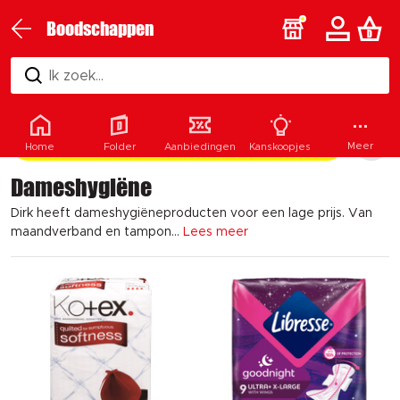
Boodschappen
Ik zoek...
Filters & categorieën
Meer
Home
Folder
Aanbiedingen
Kanskoopjes
Dameshygiëne
Dirk heeft dameshygiëneproducten voor een lage prijs. Van
maandverband en tampon...
Lees meer