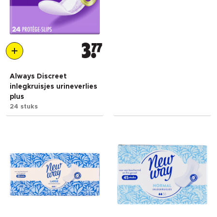
3
77
Always Discreet
inlegkruisjes urineverlies
plus
24 stuks