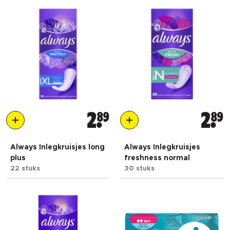
2
89
2
89
Always Inlegkruisjes long
Always Inlegkruisjes
plus
freshness normal
22 stuks
30 stuks