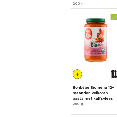
200 g
1
1
Bonbébé Biomenu 12+
maanden volkoren
pasta met kalfsvlees
250 g