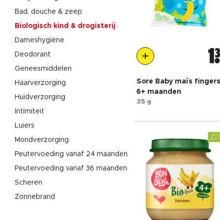
Bad, douche & zeep
Biologisch kind & drogisterij
Dameshygiëne
1
Deodorant
Geneesmiddelen
Sore Baby maïs finger
Haarverzorging
6+ maanden
Huidverzorging
35 g
Intimiteit
Luiers
Mondverzorging
Peutervoeding vanaf 24 maanden
Peutervoeding vanaf 36 maanden
Scheren
Zonnebrand