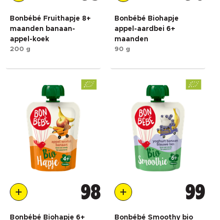
Bonbébé Fruithapje 8+
Bonbébé Biohapje
maanden banaan-
appel-aardbei 6+
appel-koek
maanden
200 g
90 g
98
99
Bonbébé Biohapje 6+
Bonbébé Smoothy bio