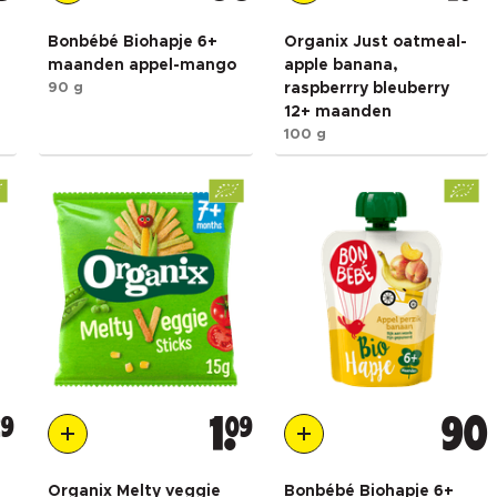
Bonbébé Biohapje 6+
Organix Just oatmeal-
maanden appel-mango
apple banana,
90 g
raspberrry bleuberry
12+ maanden
100 g
29
1
09
90
Organix Melty veggie
Bonbébé Biohapje 6+