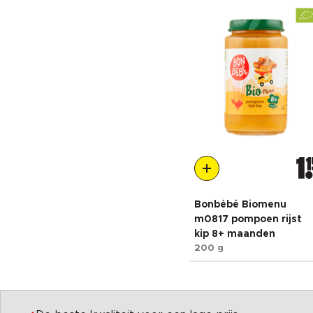
1
1
Bonbébé Biomenu
m0817 pompoen rijst
kip 8+ maanden
200 g