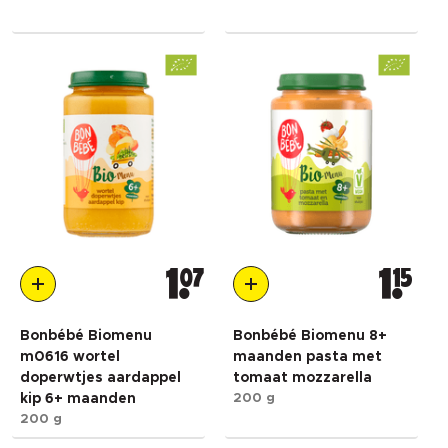
1
07
1
15
Bonbébé Biomenu
Bonbébé Biomenu 8+
m0616 wortel
maanden pasta met
doperwtjes aardappel
tomaat mozzarella
kip 6+ maanden
200 g
200 g